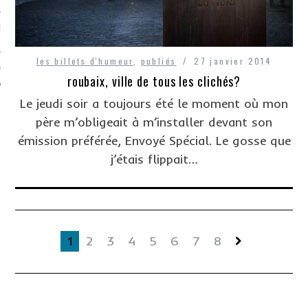
EVUE DE STRESS, C’EST
les billets d'humeur
,
publiés
27 janvier 2014
TACTER
roubaix, ville de tous les clichés?
Le jeudi soir a toujours été le moment où mon
père m’obligeait à m’installer devant son
émission préférée, Envoyé Spécial. Le gosse que
j’étais flippait…
1
2
3
4
5
6
7
8