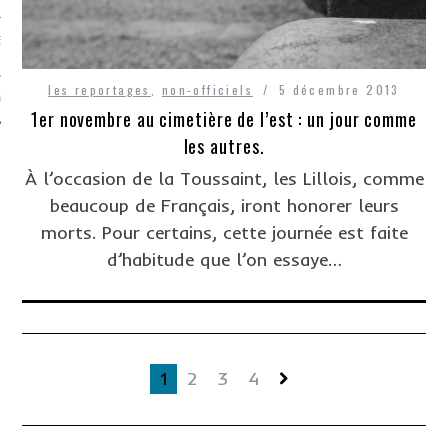
EVUE DE STRESS, C’EST
les reportages
,
non-officiels
5 décembre 2013
TACTER
1er novembre au cimetière de l’est : un jour comme
les autres.
À l’occasion de la Toussaint, les Lillois, comme
beaucoup de Français, iront honorer leurs
morts. Pour certains, cette journée est faite
d’habitude que l’on essaye…
1
2
3
4