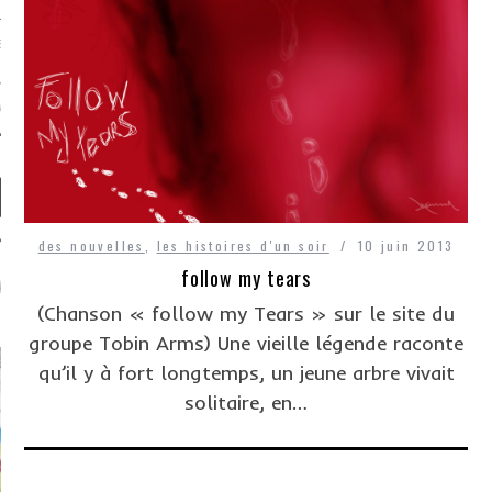
EVUE DE STRESS, C’EST
TACTER
des nouvelles
,
les histoires d'un soir
10 juin 2013
follow my tears
ARTICLES LES PLUS
LUS
(Chanson « follow my Tears » sur le site du
groupe Tobin Arms) Une vieille légende raconte
qu’il y à fort longtemps, un jeune arbre vivait
solitaire, en…