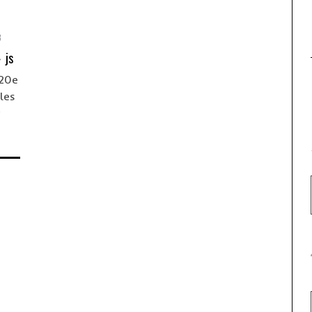
clichés?
3
 js
 20e
les