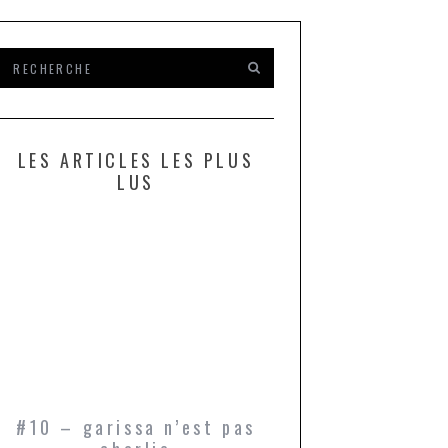
LES ARTICLES LES PLUS
LUS
#10 – garissa n’est pas
bukowski, ou l