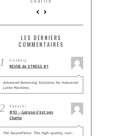
charlie
transformer les
en passere
LES DERNIERS
COMMENTAIRES
1
franknip
REVUE de STRESS #1
Advanced Balancing Solutions for Industrial
Lathe Machines
2
donachi
#10 – Garissa n’est pas
Charlie
The SecureFence. This high-quality, rust-