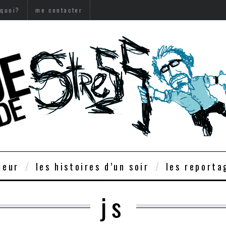
 quoi?
me contacter
meur
les histoires d’un soir
les reporta
js