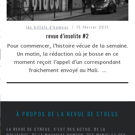
EVUE DE STRESS, C’EST
les billets d'humeur
15 février 2013
TACTER
revue d’insolite #2
Pour commencer, l’histoire vécue de la semaine.
Un matin, la rédaction où je bosse en ce
moment reçoit l’appel d’un correspondant
fraichement envoyé au Mali. …
ARTICLES LES PLUS
LUS
À PROPOS DE LA REVUE DE STRESS
LA REVUE DE STRESS, C'EST DES ACTUS, DE LA
POLITIQUE, DE LA MAUVAISE HUMEUR, DES MANIF' ET DES