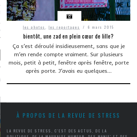
EVUE DE STRESS, C’EST
les photos
,
les reportages
6 mars 2015
TACTER
bientôt, une zad en plein cœur de lille?
Ça s’est déroulé insidieusement, sans que je
m’en rende compte vraiment. Sur plusieurs
mois, petit à petit, fenêtre après fenêtre, porte
après porte. J’avais eu quelques…
ARTICLES LES PLUS
LUS
À PROPOS DE LA REVUE DE STRESS
LA REVUE DE STRESS, C'EST DES ACTUS, DE LA
POLITIQUE, DE LA MAUVAISE HUMEUR, DES MANIF' ET DES