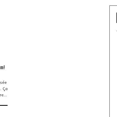
am!
osée
. Ça
vre…
roubaix, ville de tous les