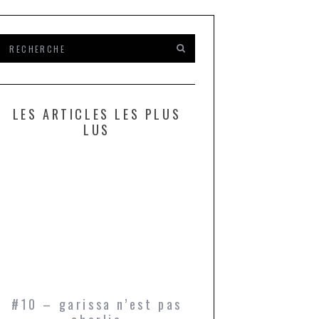
LES ARTICLES LES PLUS
LUS
#10 – garissa n’est pas
bukowski, ou l