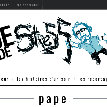
 quoi?
me contacter
meur
les histoires d’un soir
les reporta
pape