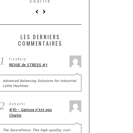
charlie
transformer les
en passere
LES DERNIERS
COMMENTAIRES
1
franknip
REVUE de STRESS #1
Advanced Balancing Solutions for Industrial
Lathe Machines
2
donachi
#10 – Garissa n’est pas
Charlie
The SecureFence. This high-quality, rust-