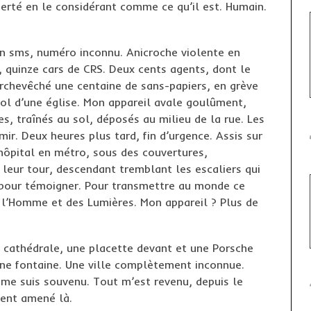
berté en le considérant comme ce qu’il est. Humain.
Un sms, numéro inconnu. Anicroche violente en
, quinze cars de CRS. Deux cents agents, dont le
archevêché une centaine de sans-papiers, en grève
 sol d’une église. Mon appareil avale goulûment,
es, traînés au sol, déposés au milieu de la rue. Les
mir. Deux heures plus tard, fin d’urgence. Assis sur
’hôpital en métro, sous des couvertures,
leur tour, descendant tremblant les escaliers qui
 pour témoigner. Pour transmettre au monde ce
e l’Homme et des Lumières. Mon appareil ? Plus de
 cathédrale, une placette devant et une Porsche
une fontaine. Une ville complètement inconnue.
je me suis souvenu. Tout m’est revenu, depuis le
ient amené là.