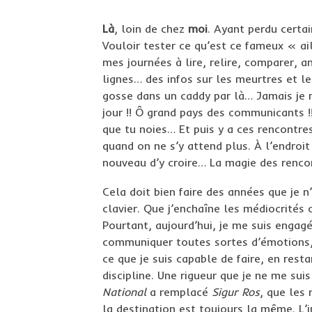
Là
, loin de chez
moi
. Ayant perdu certai
Vouloir tester ce qu’est ce fameux « ai
mes journées à lire, relire, comparer, an
lignes… des infos sur les meurtres et l
gosse dans un caddy par là… Jamais je n
jour !! Ô grand pays des communicants !
que tu noies… Et puis y a ces rencontre
quand on ne s’y attend plus. À l’endroi
nouveau d’y croire… La magie des rencon
Cela doit bien faire des années que je 
clavier. Que j’enchaîne les médiocrités c
Pourtant, aujourd’hui, je me suis engagé
communiquer toutes sortes d’émotions, 
ce que je suis capable de faire, en resta
discipline. Une rigueur que je ne me su
National
a remplacé
Sigur Ros
, que les
la destination est toujours la même. L’