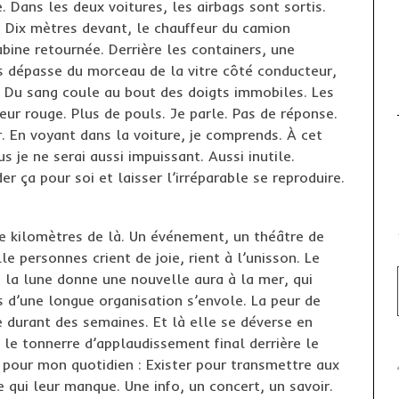
 Dans les deux voitures, les airbags sont sortis.
roubaix, ville de tous les
. Dix mètres devant, le chauffeur du camion
clichés?
abine retournée. Derrière les containers, une
s dépasse du morceau de la vitre côté conducteur,
. Du sang coule au bout des doigts immobiles. Les
eur rouge. Plus de pouls. Je parle. Pas de réponse.
r. En voyant dans la voiture, je comprends. À cet
us je ne serai aussi impuissant. Aussi inutile.
der ça pour soi et laisser l’irréparable se reproduire.
le kilomètres de là. Un événement, un théâtre de
e personnes crient de joie, rient à l’unisson. Le
e la lune donne une nouvelle aura à la mer, qui
ss d’une longue organisation s’envole. La peur de
e durant des semaines. Et là elle se déverse en
 le tonnerre d’applaudissement final derrière le
is pour mon quotidien : Exister pour transmettre aux
e qui leur manque. Une info, un concert, un savoir.