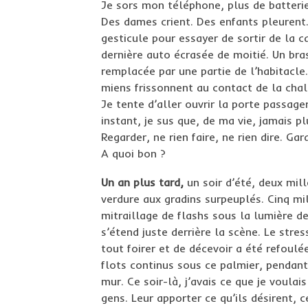
Je sors mon téléphone, plus de batterie.
Des dames crient. Des enfants pleurent
gesticule pour essayer de sortir de la c
dernière auto écrasée de moitié. Un bra
remplacée par une partie de l’habitacle
miens frissonnent au contact de la chal
Je tente d’aller ouvrir la porte passage
instant, je sus que, de ma vie, jamais pl
Regarder, ne rien faire, ne rien dire. Gar
A quoi bon ?
Un an plus tard,
un soir d’été, deux mil
verdure aux gradins surpeuplés. Cinq mill
mitraillage de flashs sous la lumière d
s’étend juste derrière la scène. Le stre
tout foirer et de décevoir a été refoulé
flots continus sous ce palmier, pendant
mur. Ce soir-là, j’avais ce que je voula
gens. Leur apporter ce qu’ils désirent, c