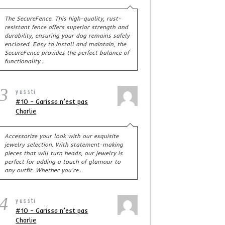
The SecureFence. This high-quality, rust-
resistant fence offers superior strength and
durability, ensuring your dog remains safely
enclosed. Easy to install and maintain, the
SecureFence provides the perfect balance of
functionality…
3
yussti
#10 – Garissa n’est pas
Charlie
Accessorize your look with our exquisite
jewelry selection. With statement-making
pieces that will turn heads, our jewelry is
perfect for adding a touch of glamour to
any outfit. Whether you're…
4
yussti
#10 – Garissa n’est pas
Charlie