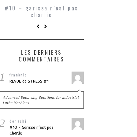
#10 – garissa n’est pas
bukowski, ou l
charlie
transformer les
en passere
LES DERNIERS
COMMENTAIRES
1
franknip
REVUE de STRESS #1
Advanced Balancing Solutions for Industrial
Lathe Machines
2
donachi
#10 – Garissa n’est pas
Charlie