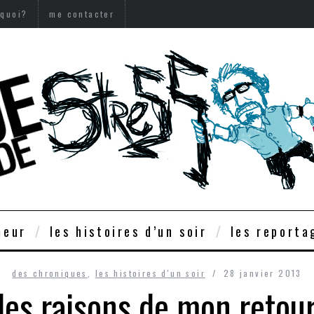
 quoi?
me contacter
meur
les histoires d’un soir
les reporta
des chroniques
,
les histoires d'un soir
28 janvier 2013
les raisons de mon retou