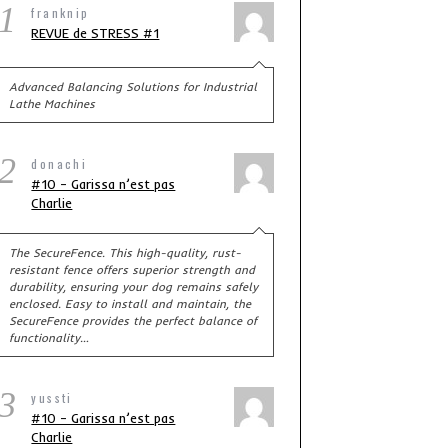
1
franknip
REVUE de STRESS #1
Advanced Balancing Solutions for Industrial
Lathe Machines
2
donachi
#10 – Garissa n’est pas
Charlie
The SecureFence. This high-quality, rust-
resistant fence offers superior strength and
durability, ensuring your dog remains safely
enclosed. Easy to install and maintain, the
SecureFence provides the perfect balance of
functionality…
3
yussti
#10 – Garissa n’est pas
Charlie