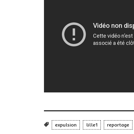
expulsion
lille1
reportage