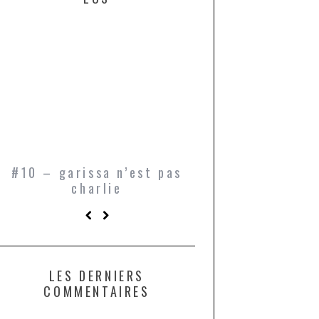
#10 – garissa n’est pas
bukowski, ou l
charlie
transformer les
en passere
LES DERNIERS
COMMENTAIRES