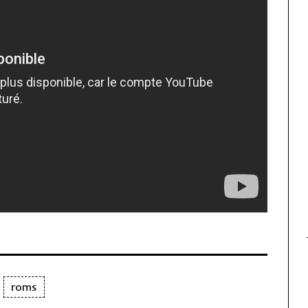
roubaix, ville de tous les
clichés?
roms