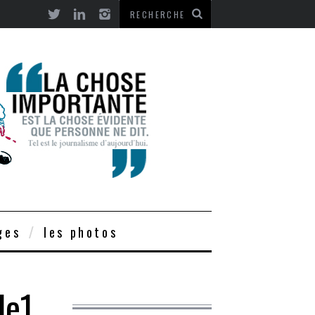
ges
les photos
le1….