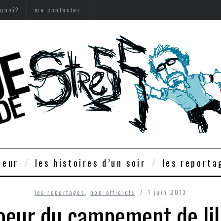
 quoi?
me contacter
meur
les histoires d’un soir
les reporta
les reportages
,
non-officiels
1 juin 2013
oeur du campement de lil