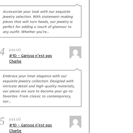
Accessorize your look with our exquisite
jewelry selection. With statement-making
pieces that will turn heads, our jewelry is
perfect for adding a touch of glamour to
any outfit. Whether you're…
4
yussti
#10 – Garissa n’est pas
décembre 5, 2013
Charlie
bientôt, une 
 novembre au cimetière de l’est : un jour
comme les autres.
Embrace your inner elegance with our
exquisite jewelry collection. Designed with
intricate detail and high-quality materials,
our pieces are sure to become your go-to
favorites. From classic to contemporary,
our…
5
yussti
#10 – Garissa n’est pas
Charlie