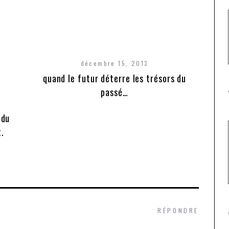
décembre 15, 2013
quand le futur déterre les trésors du
passé…
 du
1er
t.
RÉPONDRE