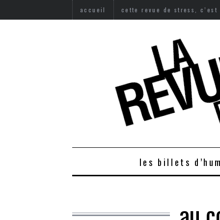
accueil
cette revue de stress, c’est
les billets d’hu
au c